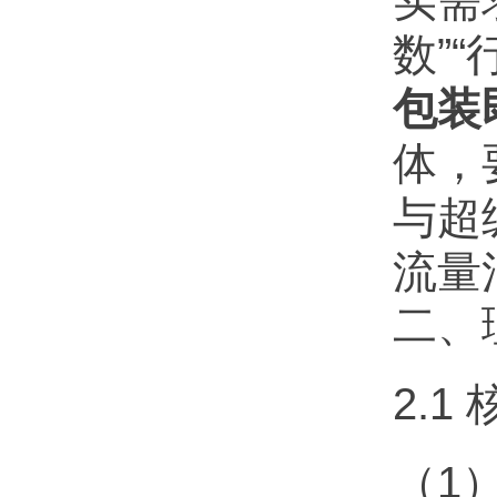
实需
数”
包装
体，
与超
流量
二、
2.
（1