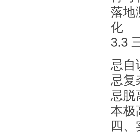
落地
化
3.
忌自
忌复
忌脱
本极
四、