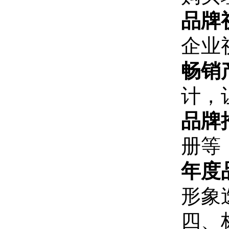
品牌
企业
畅销
计，
品牌
册等
年度
形象
四、