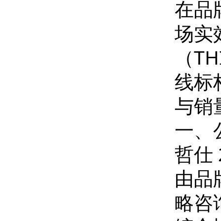
在品
场实
（T
线标
与销
一、
哲仕
由品
略咨