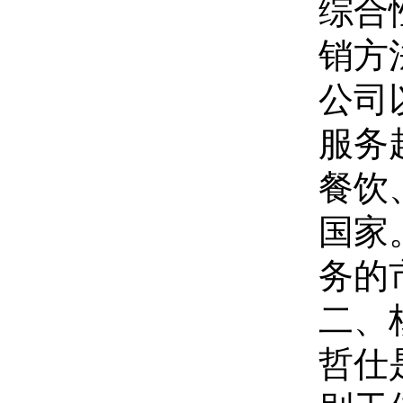
综合
销方
公司
服务
餐饮、
国家
务的
二、
哲仕