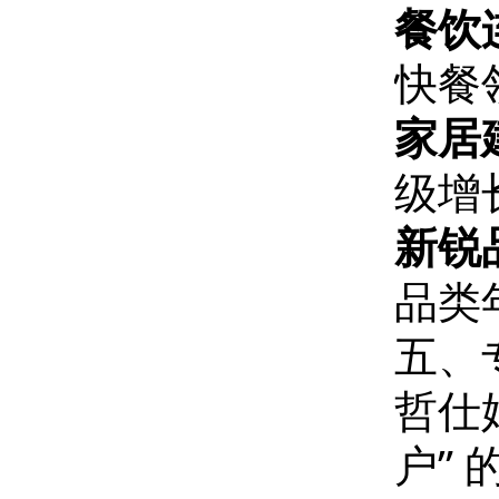
餐饮
快餐
家居
级增
新锐
品类
五、
哲仕
户”