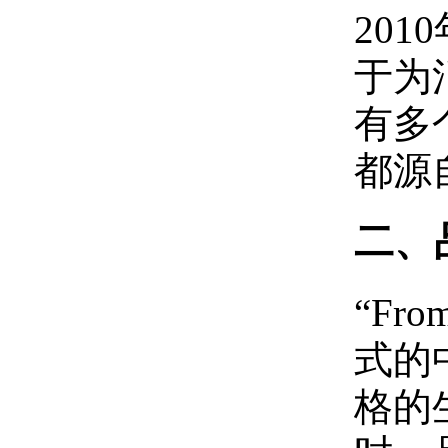
20
于为
有多
都源
二、
“Fr
式的
格的