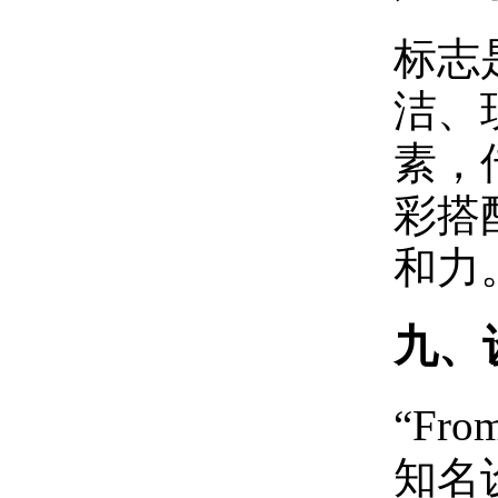
标志是
洁、
素，
彩搭
和力
九、
“Fr
知名