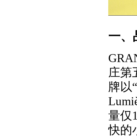
一、
GR
庄第五
牌以“
Lu
量仅
快的