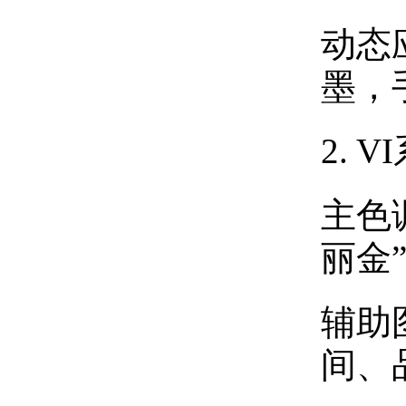
动态
墨，
2.
主色调
丽金”
辅助
间、