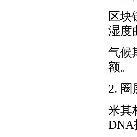
区块
湿度
气候
额。
2. 
米其
DN