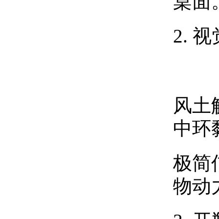
桌面
2.
风土
中环
极简
物动