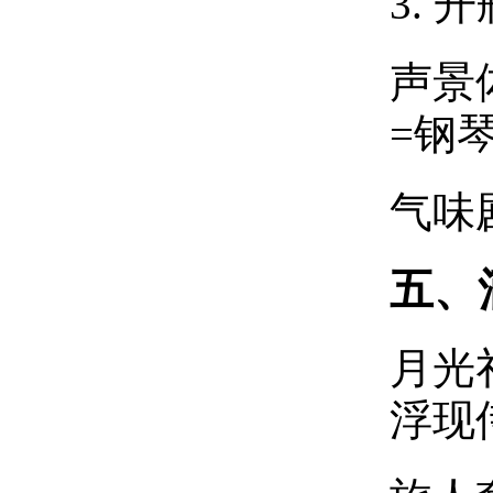
3. 
声景
=钢
气味
五、
月光
浮现