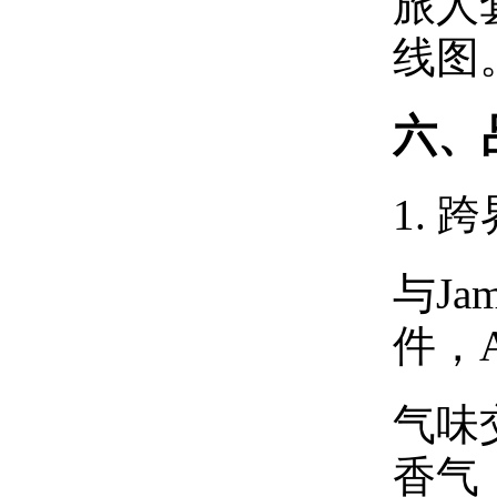
旅人
线图
六、
1. 
与Ja
件，
气味
香气