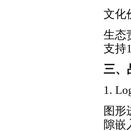
文化
生态
支持
三、
1.
图形
隙嵌