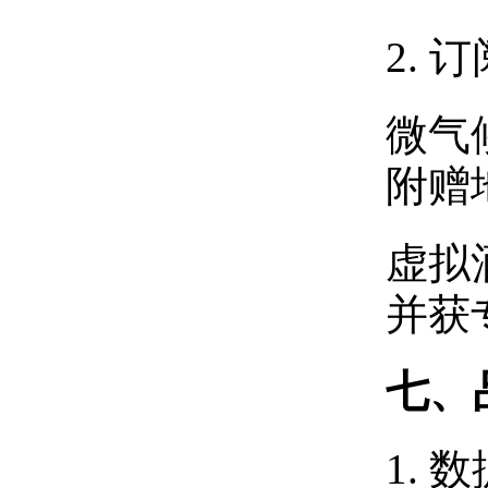
2. 
微气
附赠
虚拟
并获
七、
1. 