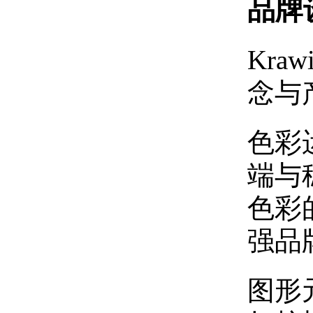
品牌
Kr
念与
‌色
端与
色彩
强品
‌图