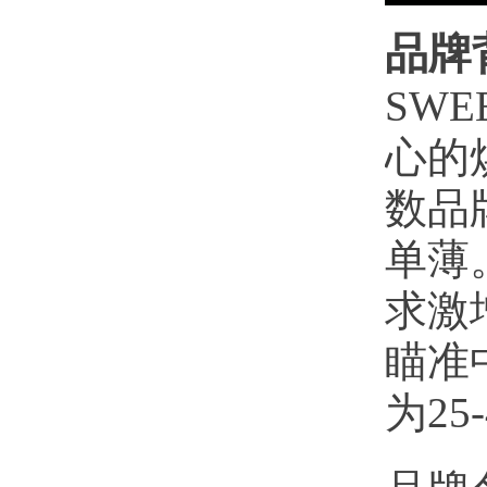
品牌
SWE
心的
数品
单薄
求激
瞄准
为2