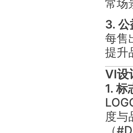
常场
3. 
每售
提升
VI
1. 
LO
度与
（#