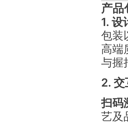
产品
1. 
包装
高端
与握
2. 
扫码
艺及