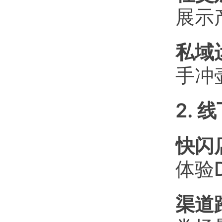
展示
私域
手冲
2. 
快闪
体验
渠道