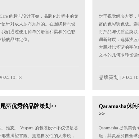
i Care 的标志设计开始，品牌化过程中的第
对于视觉解决方案，
计是针对成人尿布系列的。在围绕标志设
富的色彩调色板。选
，我们通过使用简单的语言和柔和的色彩
将产品与优质鱼类联
信赖的品牌定位。
调新鲜度；选择浅蓝
大胆对比怪诞的字体
文本的几何冷静怪诞
2024-10-18
品牌策划
| 2024-10
ra鸡尾酒优秀的品牌策划>>
Qaramash
>>
。难忘。 Vespara 的包装设计不仅仅是赏
Qaramasha 提
于那些渴望冒险、拥抱自发性的人来说，
脆，其灵感源自全球