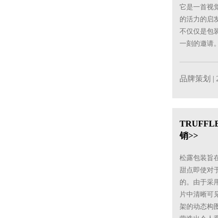
它是一首视
的活力的启
不仅仅是包
一刻的邀请
品牌策划
| 
TRUFF
销>>
松露包装旨
甜点即使对
的。由于采
片中清晰可
架的动态构