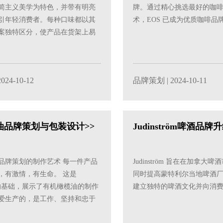
简主义美学为特色，并带有明亮
牌。通过精心挑选最好的咖
引年轻消费者。每种口味都以其
术，EOS 已成为优质咖啡品
案独特区分，使产品在货架上易
2024-10-12
品牌策划
| 2024-10-11
橄榄油品牌策划与包装设计>>
Judinström啤酒品
品牌策划的制作艺术 每一件产品
Judinström 旨在在加拿
，有激情，有生命。 这是
同时提高蒙特利尔当地啤酒
意理念的基础，展示了有机橄榄油的制作
建立独特的啤酒文化并向消
爱生产的，是工作、坚持和忠于