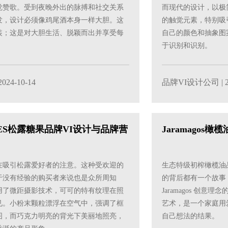
觉赞歌。受到夜晚外出的脉搏和社交关系
而现代的设计，以极
发，设计必须像鸡尾酒本身一样大胆。这
的触觉元素，特别吸
装；这是对大胆生活、脱颖而出并享受每
自己的颜色和抽象图
。
于识别和识别。
2024-10-14
品牌VI设计公司
| 
LES松露糖果品牌VI设计与品牌营
Jaramagos
在吸引松露爱好者的注意。这种受欢迎的
生态特级初榨橄榄油
于没有经验的购买者来说也是众所周知
的背后都有一个故事
用了微距摄影技术，可可的特有纹理在照
Jaramagos 创
见。小粉末颗粒漂浮在空气中，强调了框
艺术，是一个家庭用
图，而巧克力明亮的背光下美丽地照亮，
自己想法的结果。