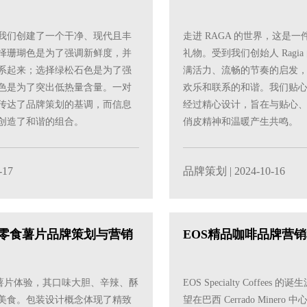
我们创建了一个干净、现代且丰
走进 RAGA 的世界，这是
择珊瑚色是为了强调新鲜度，并
礼物。受到我们创始人 Ragia 
系起来；选择绿松石色是为了强
满活力、流畅的节奏的启发
色是为了突出低热量含量。一对
欢乐和联系的和谐。我们贴
传达了品牌策划的基调，而信息
经过精心设计，旨在与贴心
创造了和谐的组合。
俏皮精神和温暖产生共鸣。
-17
品牌策划
| 2024-10-16
a休闲零食薯片品牌策划与营销
EOS精品咖啡品牌营销
供美食薯片体验，其口味大胆、辛辣、酥
EOS Specialty Coffees 的诞生
美食。包装设计概念体现了精致
望在巴西 Cerrado Mine