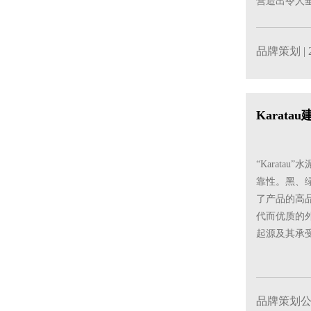
营造出令人
品牌策划
| 
Karat
“Karat
靠性。黑、
了产品的高
代而优质的
起源及其承
品牌策划